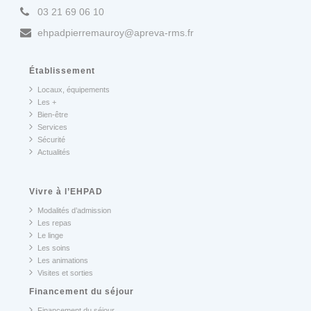
03 21 69 06 10
ehpadpierremauroy@apreva-rms.fr
Établissement
Locaux, équipements
Les +
Bien-être
Services
Sécurité
Actualités
Vivre à l’EHPAD
Modalités d’admission
Les repas
Le linge
Les soins
Les animations
Visites et sorties
Financement du séjour
Financement du séjour