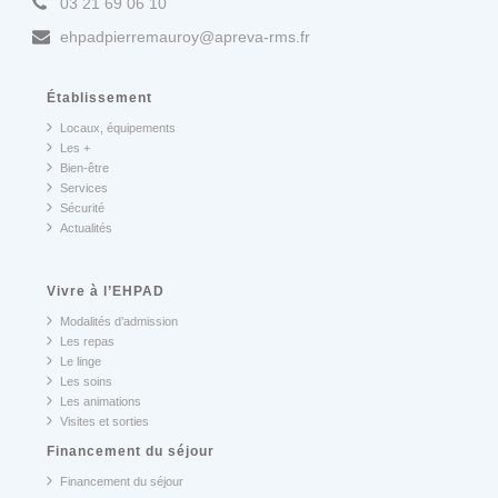
03 21 69 06 10
ehpadpierremauroy@apreva-rms.fr
Établissement
Locaux, équipements
Les +
Bien-être
Services
Sécurité
Actualités
Vivre à l’EHPAD
Modalités d’admission
Les repas
Le linge
Les soins
Les animations
Visites et sorties
Financement du séjour
Financement du séjour